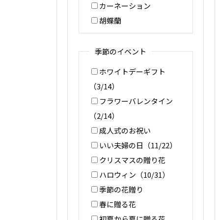
カーネーション
胡蝶蘭
季節のイベント
ホワイトデーギフト
（3/14）
フラワーバレンタイン
（2/14）
成人式のお祝い
いい夫婦の日（11/22）
クリスマスの贈り花
ハロウィン（10/31）
季節の花贈り
春に贈る花
初夏から夏に贈る花