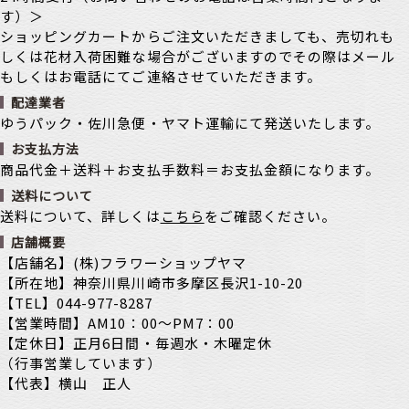
す）＞
ショッピングカートからご注文いただきましても、売切れも
しくは花材入荷困難な場合がございますのでその際はメール
もしくはお電話にてご連絡させていただきます。
配達業者
ゆうパック・佐川急便・ヤマト運輸にて発送いたします。
お支払方法
商品代金＋送料＋お支払手数料＝お支払金額になります。
送料について
送料について、詳しくは
こちら
をご確認ください。
店舗概要
【店舗名】(株)フラワーショップヤマ
【所在地】神奈川県川崎市多摩区長沢1-10-20
【TEL】044-977-8287
【営業時間】AM10：00～PM7：00
【定休日】正月6日間・毎週水・木曜定休
（行事営業しています）
【代表】横山 正人