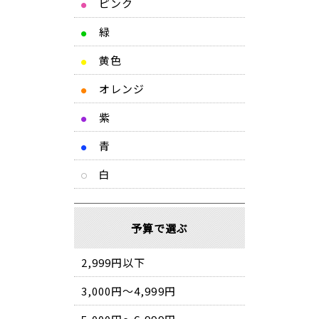
ピンク
●
緑
●
黄色
●
オレンジ
●
紫
●
青
●
白
予算で選ぶ
2,999円以下
3,000円～4,999円