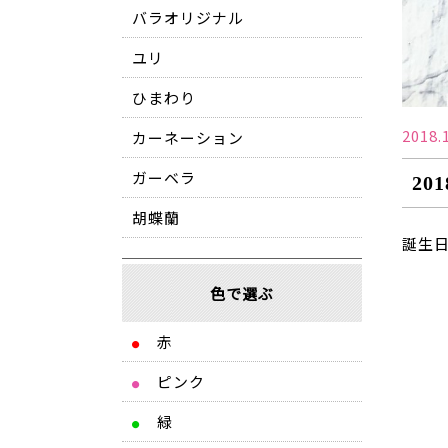
バラオリジナル
ユリ
ひまわり
2018.
カーネーション
ガーベラ
20
胡蝶蘭
誕生
色で選ぶ
赤
●
ピンク
●
緑
●