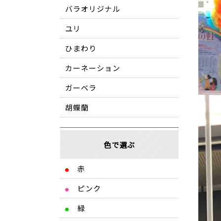
バラオリジナル
ユリ
ひまわり
カーネーション
ガーベラ
胡蝶蘭
色で選ぶ
赤
●
ピンク
●
緑
●