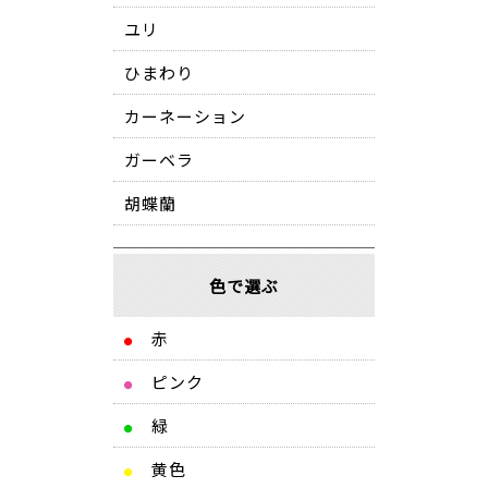
ユリ
ひまわり
カーネーション
ガーベラ
胡蝶蘭
色で選ぶ
赤
●
ピンク
●
緑
●
黄色
●